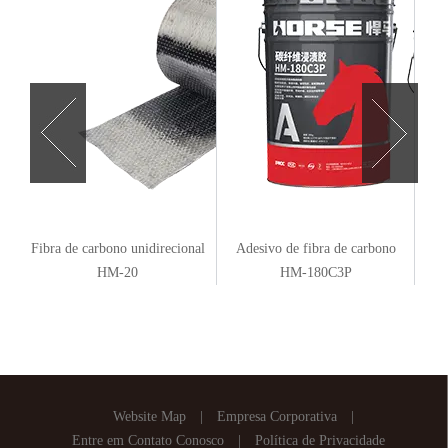
xi
Fibra de carbono unidirecional
Adesivo de fibra de carbono
Lam
HM-20
HM-180C3P
Website Map
|
Empresa Corporativa
|
Entre em Contato Conosco
|
Política de Privacidade