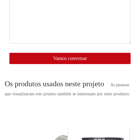
aqui,
entraremos
em
contato
com
você
em
breve.
Vamos conversar
Os produtos usados neste projeto
As pessoas
que visualizaram este projeto também se interessam por estes produtos: