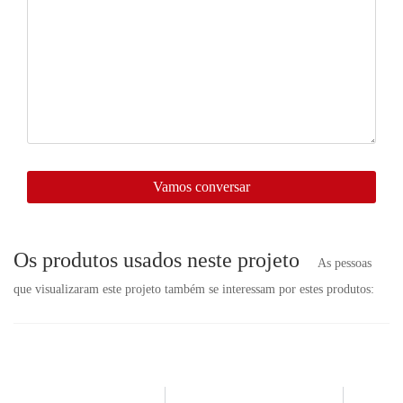
pedidos
aqui,
entraremos
em
contato
com
você
em
breve.
Vamos conversar
Os produtos usados neste projeto
As pessoas
que visualizaram este projeto também se interessam por estes produtos: