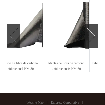
 de fibra de carbono
Mantas de fibra de carbono
Fibra de carbono 
direcional HM-30
unidirecionais HM-60
HM-2
Website Map
|
Empresa Corporativa
|