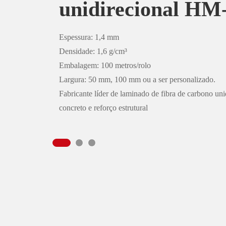
unidirecional HM
O laminado de polímero reforçado com fibra de ca
laminado composto pré-curado, colado na estrutura
HM-120CP.