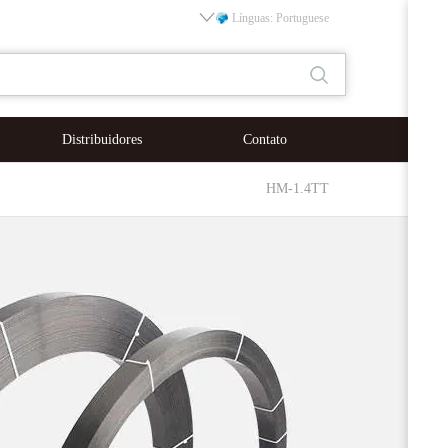
Línguas: Portuguese
Distribuidores
Contato
HM-1.4TT