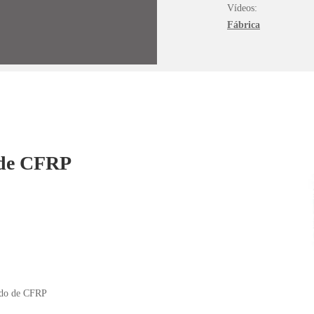
Vídeos:
Fábrica
s de CFRP
cido de CFRP