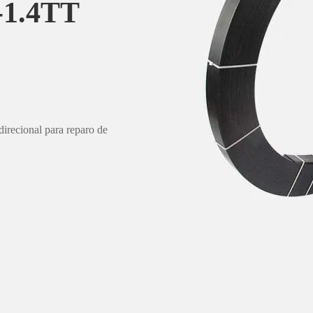
-1.4TT
rbono Horse (CFRP) é um
 como reforço externo com epóxi