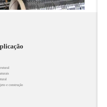
plicação
rutural
uturais
utural
jeto e construção