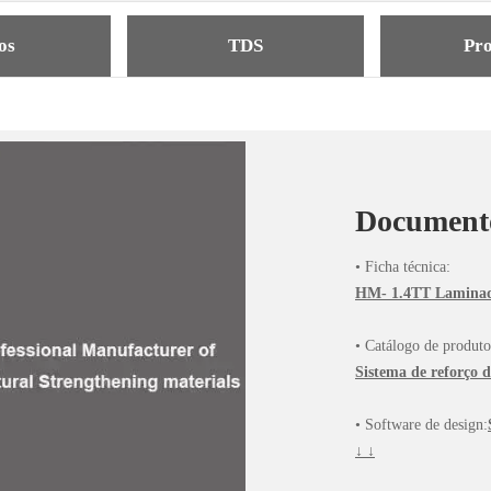
os
TDS
Pro
Document
• Ficha técnica:
HM- 1.4TT Laminado
• Catálogo de produto
Sistema de reforço d
• Software de design:
↓ ↓