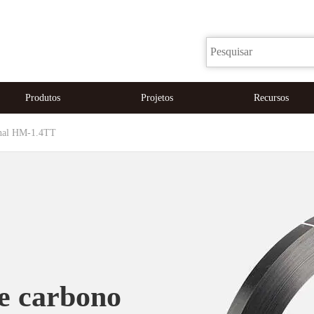
Produtos
Projetos
Recursos
onal HM-1.4TT
e carbono